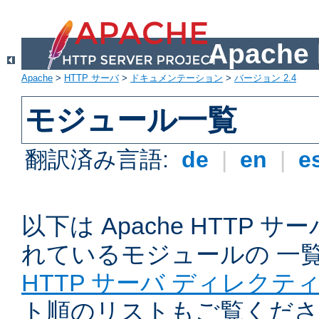
Apach
Apache
>
HTTP サーバ
>
ドキュメンテーション
>
バージョン 2.4
モジュール一覧
翻訳済み言語:
de
|
en
|
e
以下は Apache HTTP
れているモジュールの 一
HTTP サーバ ディレクテ
ト順のリストもご覧くださ