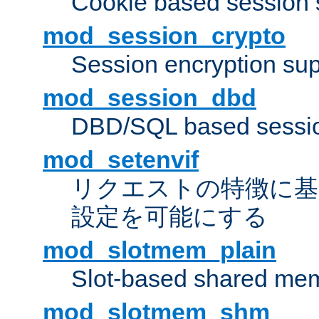
Cookie based session 
mod_session_crypto
Session encryption sup
mod_session_dbd
DBD/SQL based sessio
mod_setenvif
リクエストの特徴に基
設定を可能にする
mod_slotmem_plain
Slot-based shared mem
mod_slotmem_shm