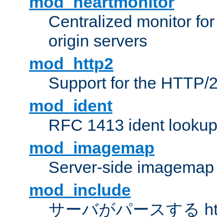
mod_heartmonitor
Centralized monitor fo
origin servers
mod_http2
Support for the HTTP/2
mod_ident
RFC 1413 ident looku
mod_imagemap
Server-side imagemap
mod_include
サーバがパースする ht