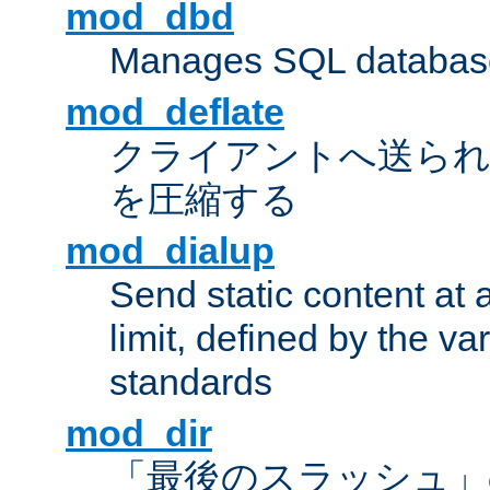
mod_dbd
Manages SQL database
mod_deflate
クライアントへ送ら
を圧縮する
mod_dialup
Send static content at 
limit, defined by the v
standards
mod_dir
「最後のスラッシュ」