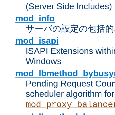
(Server Side Includes)
mod_info
サーバの設定の包括的
mod_isapi
ISAPI Extensions withi
Windows
mod_lbmethod_bybusy
Pending Request Count
scheduler algorithm for
mod_proxy_balance