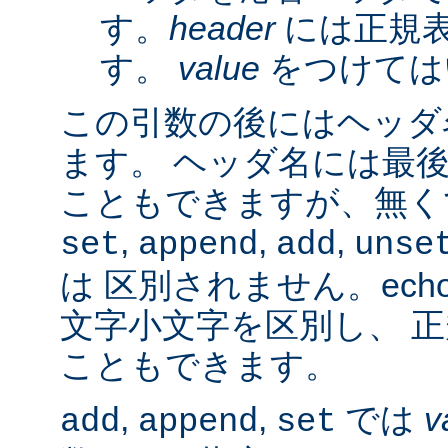
す。
header
には正規
す。
value
をつけては
この引数の後にはヘッダ名
ます。 ヘッダ名には最
こともできますが、無く
,
,
,
set
append
add
unse
は 区別されません。ech
文字小文字を区別し、 
こともできます。
,
,
では
v
add
append
set