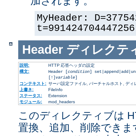
加されます。
MyHeader: D=37754
t=991424704447256
Header
ディレクテ
説明:
HTTP 応答ヘッダの設定
構文:
Header [
condition
] set|append|add|u
[!]
variable
]
コンテキスト:
サーバ設定ファイル, バーチャルホスト, ディレクトリ
上書き:
FileInfo
ステータス:
Extension
モジュール:
mod_headers
このディレクティブは H
置換、追加、削除できま