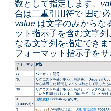
数として指定します。
va
合は二重引用符で 囲む
value
は文字のみからなる
ット指示子を含む文字列
なる文字列を指定できま
フォーマット指示子をサ
フォーマッ
解説
ト
パーセント記号
%%
リクエストを受け取った時刻を、 Universal Coordin
%t
から経過した 時間をマイクロ秒として現したも
リクエストを受け取った時刻と、ヘッダを送り出
%D
ていた期間を現します。 値の最初には
が付
D=
環境変数
の値です。
%
FOOBAR
{FOOBAR}e
が有効な場合、
SSL 環境変数
%
mod_ssl
FOOBAR