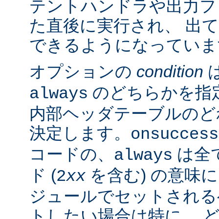
テントハンドラや出力フ
た直後に実行され、 出
できるようになっていま
オプションの
condition
のどちらかを指
always
内部ヘッダテーブルのど
決定します。
onsuccess
コードの、
は全
always
ド (
を含む) の意味
2
xx
ジュールでセットされる
トしたい場合は特に、 