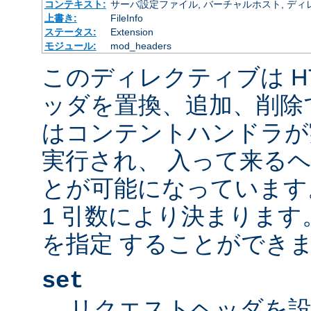
コンテキスト:
サーバ設定ファイル, バーチャルホスト, ディレクトリ
上書き:
FileInfo
ステータス:
Extension
モジュール:
mod_headers
このディレクティブは H
ッダを置換、追加、削除
はコンテントハンドラが
実行され、 入って来る
とが可能になっています
1 引数により決まりま
を指定 することができま
set
リクエストヘッダを設