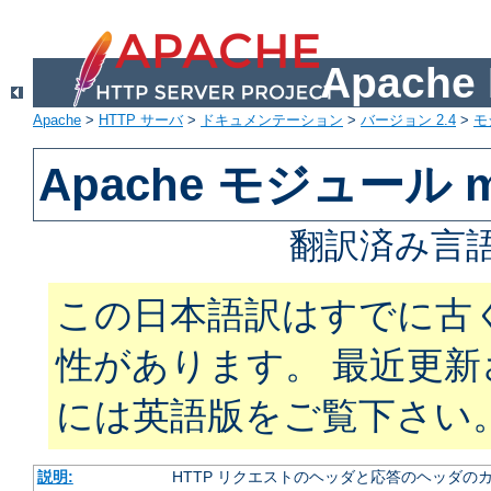
Apach
Apache
>
HTTP サーバ
>
ドキュメンテーション
>
バージョン 2.4
>
モ
Apache モジュール m
翻訳済み言語
この日本語訳はすでに古
性があります。 最近更
には英語版をご覧下さい
説明:
HTTP リクエストのヘッダと応答のヘッダの