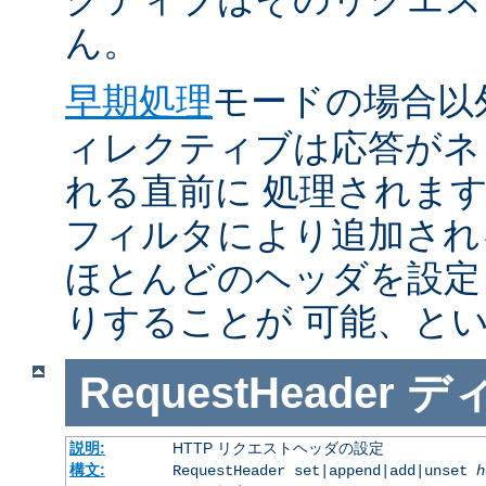
ん。
早期処理
モードの場合以
ィレクティブは応答がネ
れる直前に 処理されま
フィルタにより追加され
ほとんどのヘッダを設定
りすることが 可能、と
RequestHeader
デ
説明:
HTTP リクエストヘッダの設定
構文:
RequestHeader set|append|add|unset
h