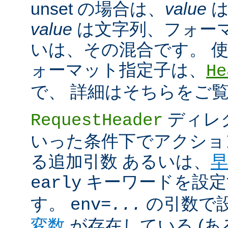
unset の場合は、
value
は
value
は文字列、フォー
いは、その混合です。 
ォーマット指定子は、
He
で、 詳細はそちらをご
ディレ
RequestHeader
いった条件下でアクショ
る追加引数 あるいは、
早
キーワードを設定
early
す。
の引数で
env=
...
変数
が存在している (