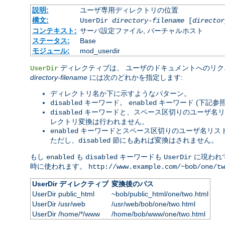
説明:
ユーザ専用ディレクトリの位置
構文:
UserDir
directory-filename
[
director
コンテキスト:
サーバ設定ファイル, バーチャルホスト
ステータス:
Base
モジュール:
mod_userdir
ディレクティブは、 ユーザのドキュメントへのリク
UserDir
directory-filename
には次のどれかを指定します:
ディレクトリ名か下に示すようなパターン。
キーワード。
キーワード (下記参
disabled
enabled
キーワードと、スペース区切りのユーザ名リ
disabled
レクトリ変換は行われません。
キーワードとスペース区切りのユーザ名リスト
enabled
ただし、
節にもあれば変換はされません。
disabled
もし
も
キーワードも
に現われ
enabled
disabled
UserDir
時に使われます。
http://www.example.com/~bob/one/tw
UserDir ディレクティブ
変換後のパス
UserDir public_html
~bob/public_html/one/two.html
UserDir /usr/web
/usr/web/bob/one/two.html
UserDir /home/*/www
/home/bob/www/one/two.html