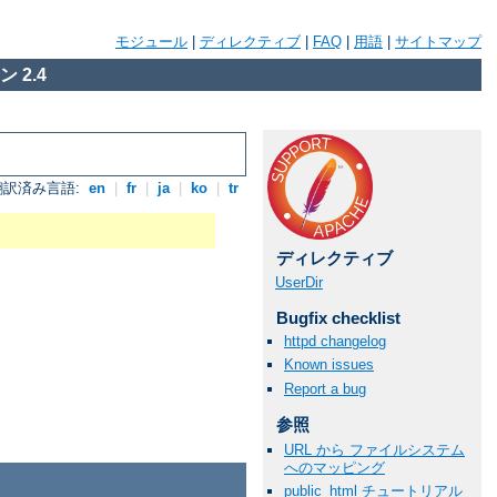
モジュール
|
ディレクティブ
|
FAQ
|
用語
|
サイトマップ
 2.4
翻訳済み言語:
en
|
fr
|
ja
|
ko
|
tr
ディレクティブ
UserDir
Bugfix checklist
httpd changelog
Known issues
Report a bug
参照
URL から ファイルシステム
へのマッピング
public_html チュートリアル