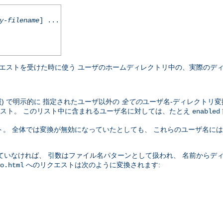
y-filename
] ...
エストを受けた時に使う ユーザのホームディレクトリ中の、実際のディ
照) で明示的に 指定されたユーザ以外の
全ての
ユーザ名-ディレクトリ変
スト。 このリスト中に含まれるユーザ名に対しては、たとえ
enabled
。 全体では変換が無効になっていたとしても、 これらのユーザ名に
ていなければ、 引数はファイル名パターンとして扱われ、 名前からデ
へのリクエストは次のように変換されます:
o.html