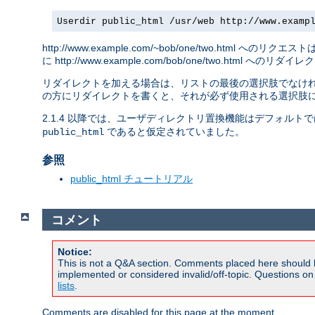
Userdir public_html /usr/web http://www.examp
http://www.example.com/~bob/one/two.html へのリクエス
に http://www.example.com/bob/one/two.html への
リダイレクトを加える場合は、リストの最後の選択肢でなければ
の方にリダイレクトを書くと、それが必ず使用される選択肢に
2.1.4 以降では、ユーザディレクトリ置換機能はデフォルト
であると仮定されていました。
public_html
参照
public_html チュートリアル
コメント
Notice:
This is not a Q&A section. Comments placed here should 
implemented or considered invalid/off-topic. Questions o
lists
.
Comments are disabled for this page at the moment.