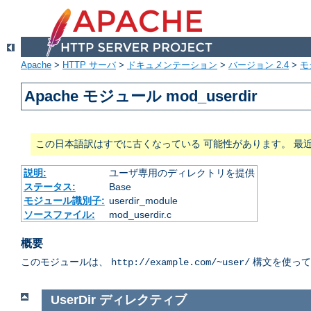
Apache
>
HTTP サーバ
>
ドキュメンテーション
>
バージョン 2.4
>
モ
Apache モジュール mod_userdir
この日本語訳はすでに古くなっている 可能性があります。 最
説明:
ユーザ専用のディレクトリを提供
ステータス:
Base
モジュール識別子:
userdir_module
ソースファイル:
mod_userdir.c
概要
このモジュールは、
構文を使って
http://example.com/~user/
UserDir
ディレクティブ