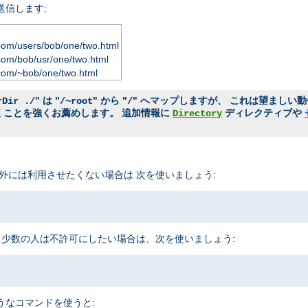
送信します:
com/users/bob/one/two.html
com/bob/usr/one/two.html
com/~bob/one/two.html
" は "
" から "
" へマップしますが、 これは望ましい
rDir ./
/~root
/
おくことを強くお薦めします。 追加情報に
ディレクティブや
Directory
外には利用させたくない場合は 次を使いましょう:
 少数の人は不許可にしたい場合は、次を使いましょう:
うなコマンドを使うと: