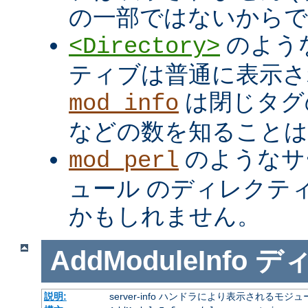
の一部ではないからで
のよう
<Directory>
ティブは普通に表示さ
は閉じタ
mod_info
などの数を知ること
のようなサ
mod_perl
ュール のディレクテ
かもしれません。
AddModuleInfo
デ
説明:
server-info ハンドラにより表示される