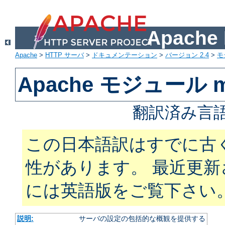
Apach
Apache
>
HTTP サーバ
>
ドキュメンテーション
>
バージョン 2.4
>
モ
Apache モジュール m
翻訳済み言語
この日本語訳はすでに古
性があります。 最近更
には英語版をご覧下さい
説明:
サーバの設定の包括的な概観を提供する