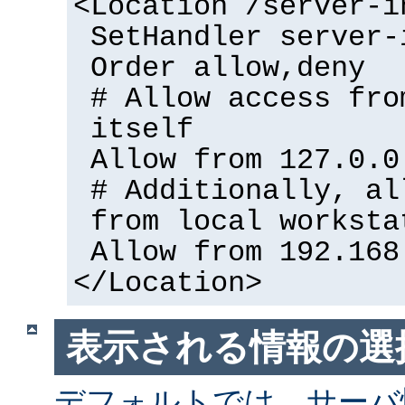
<Location /server-i
SetHandler server-
Order allow,deny
# Allow access fro
itself
Allow from 127.0.0
# Additionally, al
from local worksta
Allow from 192.168
</Location>
表示される情報の選
デフォルトでは、サーバ