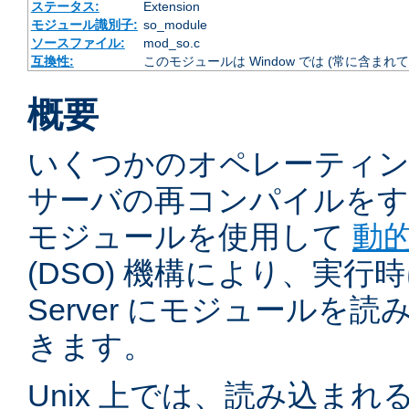
ステータス:
Extension
モジュール識別子:
so_module
ソースファイル:
mod_so.c
互換性:
このモジュールは Window では (常に含まれて
概要
いくつかのオペレーティ
サーバの再コンパイルをす
モジュールを使用して
動
(DSO) 機構により、実行時に 
Server にモジュールを
きます。
Unix 上では、読み込ま