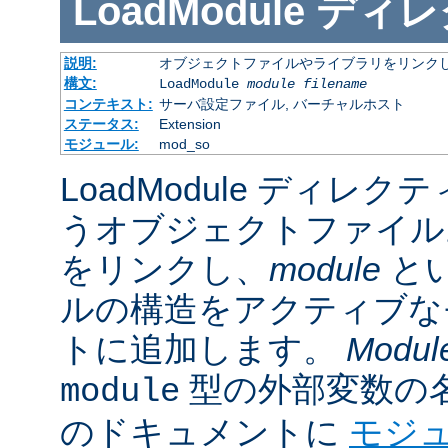
LoadModule
ディレ
説明:
オブジェクトファイルやライブラリをリンクし
構文:
LoadModule
module filename
コンテキスト:
サーバ設定ファイル, バーチャルホスト
ステータス:
Extension
モジュール:
mod_so
LoadModule ディレク
うオブジェクトファイル
をリンクし、
module
と
ルの構造をアクティブな
トに追加します。
Modul
型の外部変数の
module
のドキュメントに
モジ