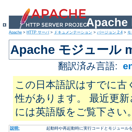
Apach
Apache
>
HTTP サーバ
>
ドキュメンテーション
>
バージョン 2.4
>
モ
Apache モジュール m
翻訳済み言語:
e
この日本語訳はすでに古
性があります。 最近更
には英語版をご覧下さい
説明:
起動時や再起動時に実行コードとモジュール