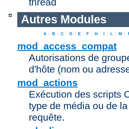
thread
Autres Modules
A
|
B
|
C
|
D
|
E
|
F
|
H
|
I
|
L
|
M
|
mod_access_compat
Autorisations de grou
d'hôte (nom ou adresse
mod_actions
Exécution des scripts 
type de média ou de l
requête.