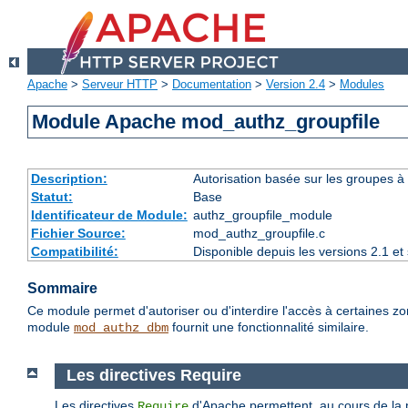
Apache
>
Serveur HTTP
>
Documentation
>
Version 2.4
>
Modules
Module Apache mod_authz_groupfile
Description:
Autorisation basée sur les groupes à l
Statut:
Base
Identificateur de Module:
authz_groupfile_module
Fichier Source:
mod_authz_groupfile.c
Compatibilité:
Disponible depuis les versions 2.1 e
Sommaire
Ce module permet d'autoriser ou d'interdire l'accès à certaines zo
module
fournit une fonctionnalité similaire.
mod_authz_dbm
Les directives Require
Les directives
d'Apache permettent, au cours de la ph
Require