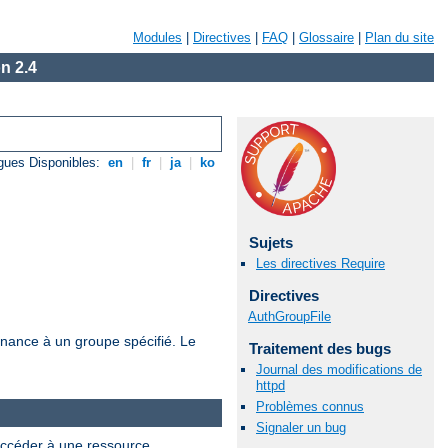
Modules
|
Directives
|
FAQ
|
Glossaire
|
Plan du site
n 2.4
gues Disponibles:
en
|
fr
|
ja
|
ko
Sujets
Les directives Require
Directives
AuthGroupFile
tenance à un groupe spécifié. Le
Traitement des bugs
Journal des modifications de
httpd
Problèmes connus
Signaler un bug
 accéder à une ressource.