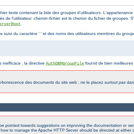
hier texte contenant la liste des groupes d'utilisateurs. L'appartenance d
s de l'utilisateur.
chemin-fichier
est le chemin du fichier de groupes. S'
.
erverRoot
e suivi du caractère ':' et des noms des utilisateurs membres du grou
s
inefficace ; la directive
fournit de bien meilleure
AuthDBMGroupFile
'arborescence des documents du site web ; ne le placez
surtout pas
dans
be pointed towards suggestions on improving the documentation or ser
n how to manage the Apache HTTP Server should be directed at either ou