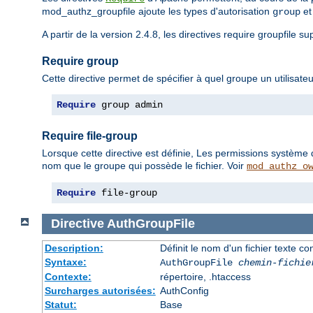
mod_authz_groupfile ajoute les types d'autorisation
e
group
A partir de la version 2.4.8, les directives require groupfile s
Require group
Cette directive permet de spécifier à quel groupe un utilisateu
Require
 group admin
Require file-group
Lorsque cette directive est définie, Les permissions système 
nom que le groupe qui possède le fichier. Voir
mod_authz_o
Require
 file-group
Directive
AuthGroupFile
Description:
Définit le nom d'un fichier texte co
Syntaxe:
AuthGroupFile
chemin-fichie
Contexte:
répertoire, .htaccess
Surcharges autorisées:
AuthConfig
Statut:
Base