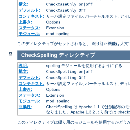
構文:
CheckCaseOnly on|off
デフォルト:
CheckCaseOnly Off
コンテキスト:
サーバ設定ファイル, バーチャルホスト, ディレクトリ
上書き:
Options
ステータス:
Extension
モジュール:
mod_speling
このディレクティブがセットされると、 綴り訂正機能は大文
CheckSpelling
ディレクティブ
説明:
spelling モジュールを使用するようにする
構文:
CheckSpelling on|off
デフォルト:
CheckSpelling Off
コンテキスト:
サーバ設定ファイル, バーチャルホスト, ディレクトリ
上書き:
Options
ステータス:
Extension
モジュール:
mod_speling
互換性:
CheckSpelling は Apache 1.1 で
なりました。Apache 1.3.2 より前では
Check
このディレクティブは綴り用のモジュールを使用するかどうか