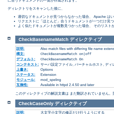
に合うドキュメントの一覧が作成されます。
ディレクトリをスキャンした後に、
適切なドキュメントが見つからなかった場合、 Apache
リクエストに「ほとんど」合うドキュメントが一つだけ見つ
よく似たドキュメントが複数見つかった場合、 そのリスト
CheckBasenameMatch
ディレクティブ
説明:
Also match files with differing file name exten
構文:
CheckBasenameMatch on|off
デフォルト:
CheckBasenameMatch On
コンテキスト:
サーバ設定ファイル, バーチャルホスト, ディレクトリ
上書き:
Options
ステータス:
Extension
モジュール:
mod_speling
互換性:
Available in httpd 2.4.50 and later
このディレクティブの解説文書は まだ翻訳されていません。
CheckCaseOnly
ディレクティブ
説明:
大文字小文字の修正だけ行うようにする