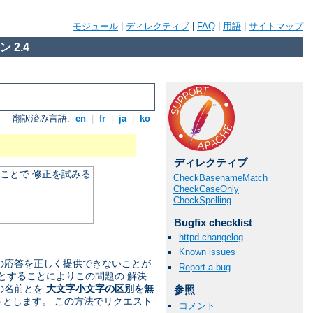
モジュール
|
ディレクティブ
|
FAQ
|
用語
|
サイトマップ
 2.4
翻訳済み言語:
en
|
fr
|
ja
|
ko
ディレクティブ
ことで 修正を試みる
CheckBasenameMatch
CheckCaseOnly
CheckSpelling
Bugfix checklist
httpd changelog
Known issues
への応答を正しく提供できないことが
Report a bug
とすることによりこの問題の 解決
の名前とを
大文字小文字の区別を無
参照
うとします。 この方法でリクエスト
コメント