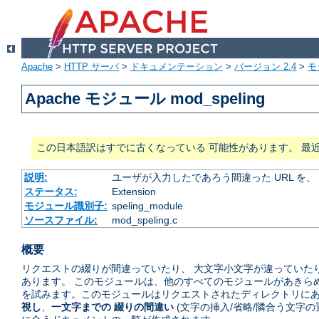
Apache
>
HTTP サーバ
>
ドキュメンテーション
>
バージョン 2.4
>
モ
Apache モジュール mod_speling
この日本語訳はすでに古くなっている 可能性があります。 最
説明:
ユーザが入力したであろう間違った URL を
ステータス:
Extension
モジュール識別子:
speling_module
ソースファイル:
mod_speling.c
概要
リクエストの綴りが間違っていたり、 大文字小文字が違っていたり
あります。 このモジュールは、他のすべてのモジュールがあきら
を試みます。このモジュールはリクエストされたディレクトリにあ
視し
、
一文字までの 綴りの間違い
(文字の挿入/省略/隣合う文字