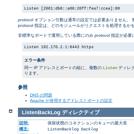
Listen [2001:db8::a00:20ff:fea7:ccea]:80
protocol
オプション引数は通常の設定では必要ありません。 無
protocol 指定は、どのモジュールがリクエストを処理する
非標準なポートで運用している際にのみ protocol 指定が必
Listen 192.170.2.1:8443 https
エラー条件
同一 IP アドレスとポートの組に、複数の
ディレ
Listen
ります。
参照
DNS の問題
Apache が使用するアドレスとポートの設定
ListenBackLog
ディレクティブ
説明:
保留状態のコネクションのキューの最大長
構文:
ListenBacklog
backlog