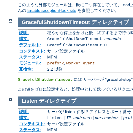
このような外部モジュールは、既に二つ存在していて、
mod_
んの
EnableExceptionHook site
を参照してください。
GracefulShutdownTimeout
ディレクティブ
説明:
穏やかな停止をかけた後、終了するまで待つ
構文:
GracefulShutDownTimeout
seconds
デフォルト:
GracefulShutDownTimeout 0
コンテキスト:
サーバ設定ファイル
ステータス:
MPM
モジュール:
,
,
prefork
worker
event
互換性:
2.2 以降
には サーバーが "gracefu
GracefulShutdownTimeout
この値をゼロに設定すると、処理中として残っているリクエス
Listen
ディレクティブ
説明:
サーバが listen するIP アドレスとポート番号
構文:
Listen [
IP-address
:]
portnumber
[
prot
コンテキスト:
サーバ設定ファイル
ステータス:
MPM