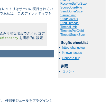
ReceiveBufferSize
ScoreBoardFile
ィレクトリはサーバの実行されてい
SendBufferSize
であれば、 このディレクティブを
ServerLimit
StartServers
StartThreads
ThreadLimit
ThreadsPerChild
書き込み可能な場合でさえも コア
ThreadStackSize
を明示的に設定
pDirectory
Bugfix checklist
httpd changelog
Known issues
Report a bug
参照
コメント
ます。 外部モジュールをプラグインし