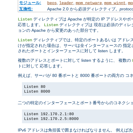
モジュール:
,
,
,
,
beos
leader
mpm_netware
mpm_winnt
mp
互換性:
Apache 2.0 から必須ディレクティブ。
protoco
ディレクティブは Apache が特定の IP アドレスや
Listen
応答します。
ディレクティブは 現在は必須のディレ
Listen
ョンの Apache から変更のあった部分です。
ディレクティブでは、特定のポートあるいは アドレ
Listen
けが指定された場合は、サーバは全インターフェースの 指定された
されたポートとインターフェースに対して listen します。
複数のアドレスとポートに対して listen するように、 複数の
トに対して 応答します。
例えば、サーバが 80 番ポートと 8000 番ポートの両方の
Listen 80
Listen 8000
二つの特定のインターフェースとポート番号からのコネクショ
Listen 192.170.2.1:80
Listen 192.170.2.5:8000
IPv6 アドレスは角括弧で囲まなければなりません。 例えば