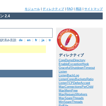
モジュール
|
ディレクティブ
|
FAQ
|
用語
|
サイトマップ
 2.4
翻訳済み言語:
de
|
en
|
fr
|
ja
|
tr
ディレクティブ
CoreDumpDirectory
EnableExceptionHook
GracefulShutdownTimeout
Listen
ListenBackLog
ListenCoresBucketsRatio
ListenTCPDeferAccept
MaxConnectionsPerChild
MaxMemFree
MaxRequestWorkers
MaxSpareThreads
MinSpareThreads
PidFile