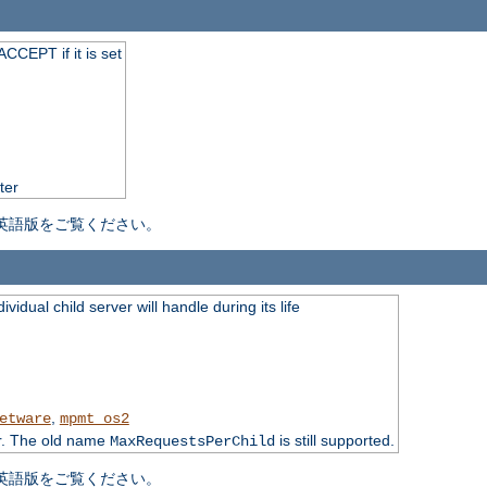
CCEPT if it is set
ter
英語版をご覧ください。
idual child server will handle during its life
,
etware
mpmt_os2
r. The old name
is still supported.
MaxRequestsPerChild
英語版をご覧ください。