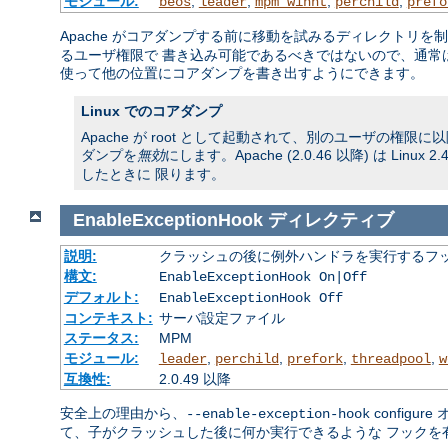
モジュール:
,
,
,
,
beos
leader
mpm_winnt
perchild
prefo
Apache がコアダンプする前に移動を試みるディレクトリを
るユーザ権限で 書き込み可能であるべきではないので、通常
使って他の位置にコアダンプを書き出すようにできます。
Linux でのコアダンプ
Apache が root として起動されて、別のユーザの権
ダンプを
無効
にします。Apache (2.0.46 以降) は 
したときに 限ります。
EnableExceptionHook
ディレクティブ
説明:
クラッシュの後に例外ハンドラを実行するフ
構文:
EnableExceptionHook On|Off
デフォルト:
EnableExceptionHook Off
コンテキスト:
サーバ設定ファイル
ステータス:
MPM
モジュール:
,
,
,
,
leader
perchild
prefork
threadpool
w
互換性:
2.0.49 以降
安全上の理由から、
config
--enable-exception-hook
て、子がクラッシュした後に何か実行できるような フックを