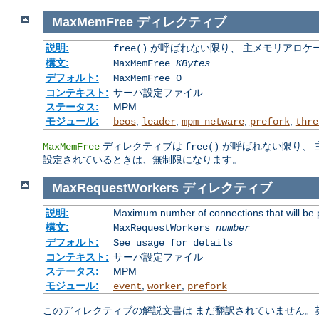
MaxMemFree
ディレクティブ
説明:
が呼ばれない限り、 主メモリアロケ
free()
構文:
MaxMemFree
KBytes
デフォルト:
MaxMemFree 0
コンテキスト:
サーバ設定ファイル
ステータス:
MPM
モジュール:
,
,
,
,
beos
leader
mpm_netware
prefork
thre
ディレクティブは
が呼ばれない限り、 
MaxMemFree
free()
設定されているときは、無制限になります。
MaxRequestWorkers
ディレクティブ
説明:
Maximum number of connections that will be 
構文:
MaxRequestWorkers
number
デフォルト:
See usage for details
コンテキスト:
サーバ設定ファイル
ステータス:
MPM
モジュール:
,
,
event
worker
prefork
このディレクティブの解説文書は まだ翻訳されていません。