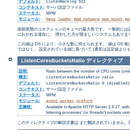
デフォルト:
ListenBacklog 511
コンテキスト:
サーバ設定ファイル
ステータス:
MPM
モジュール:
,
,
,
,
beos
leader
mpm_netware
mpm_winnt
mp
保留状態のコネクションのキューの最大長です。 一般的には調
におかれる場合に、 増やした方が望ましいシステムもありま
この値は OS により、小さな数に抑えられます。 値は OS
ではなく、 設定されている値に基づいて (通常は設定値より
ListenCoresBucketsRatio
ディレクティブ
説明:
Ratio between the number of CPU cores (onlin
構文:
ListenCoresBucketsRatio
ratio
デフォルト:
ListenCoresBucketsRatio 0 (disabled)
コンテキスト:
サーバ設定ファイル
ステータス:
MPM
モジュール:
,
,
event
worker
prefork
互換性:
Available in Apache HTTP Server 2.4.17, with
listening processes' (or threads') sockets usin
このディレクティブの解説文書は まだ翻訳されていません。