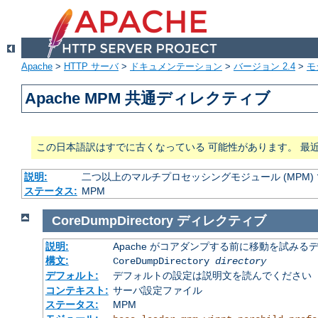
Apache
>
HTTP サーバ
>
ドキュメンテーション
>
バージョン 2.4
>
モ
Apache MPM 共通ディレクティブ
この日本語訳はすでに古くなっている 可能性があります。 最
説明:
二つ以上のマルチプロセッシングモジュール (MPM
ステータス:
MPM
CoreDumpDirectory
ディレクティブ
説明:
Apache がコアダンプする前に移動を試みる
構文:
CoreDumpDirectory
directory
デフォルト:
デフォルトの設定は説明文を読んでください
コンテキスト:
サーバ設定ファイル
ステータス:
MPM