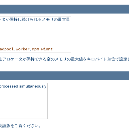
ータが保持し続けられるメモリの最大量
,
,
adpool
worker
mpm_winnt
主アロケータが保持できる空のメモリの最大値をキロバイト単位で設定
processed simultaneously
英語版をご覧ください。