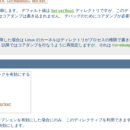
,
,
rk
threadpool
worker
制御します。 デフォルト値は
ディレクトリですが、このデ
ServerRoot
はコアダンプは書き込まれません。 デバッグのためにコアダンプが必要
限に以降した場合は Linux のカーネルはディレクトリがプロセスの権限で
Linux 2.4 以降ではコアダンプを行なうように再指定しますが、それは
CoreDum
ックを有効にする
orker
ure オプションを有効にした場合にのみ、このディレクティブを利用でき
有効にします。