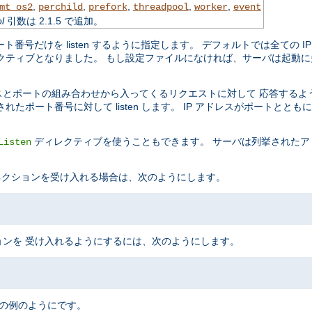
,
,
,
,
,
mt_os2
perchild
prefork
threadpool
worker
event
l
引数は 2.1.5 で追加。
ポート番号だけを listen するように指定します。 デフォルトでは全ての
クティブとなりました。 もし設定ファイルになければ、サーバは起動に
スとポートの組み合わせから入ってくるリクエストに対して 応答するよ
ポート番号に対して listen します。 IP アドレスがポートとと
ディレクティブを使うこともできます。 サーバは列挙されたア
Listen
 コネクションを受け入れる場合は、次のようにします。
ンを 受け入れるようにするには、次のようにします。
次の例のようにです。