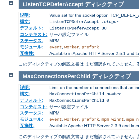
ListenTCPDeferAccept
ディレクティブ
説明:
Value set for the socket option TCP_DEFER_A
構文:
ListenTCPDeferAccept
integer
デフォルト:
ListenTCPDeferAccept 30
コンテキスト:
サーバ設定ファイル
ステータス:
MPM
モジュール:
,
,
event
worker
prefork
互換性:
Available in Apache HTTP Server 2.5.1 and la
このディレクティブの解説文書は まだ翻訳されていません。
MaxConnectionsPerChild
ディレクティブ
説明:
Limit on the number of connections that an indiv
構文:
MaxConnectionsPerChild
number
デフォルト:
MaxConnectionsPerChild 0
コンテキスト:
サーバ設定ファイル
ステータス:
MPM
モジュール:
,
,
,
,
event
worker
prefork
mpm_winnt
mpm_n
互換性:
Available Apache HTTP Server 2.3.9 and late
このディレクティブの解説文書は まだ翻訳されていません。