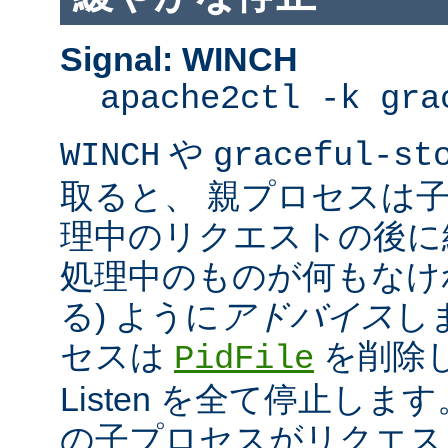
Signal: WINCH
apache2ctl -k gra
や
WINCH
graceful-st
取ると、 親プロセスは
理中のリクエストの後に
処理中のものが何もなけ
る) ように
アドバイス
し
セスは
を削除
PidFile
Listen を全て停止しま
の子プロセスがリクエス