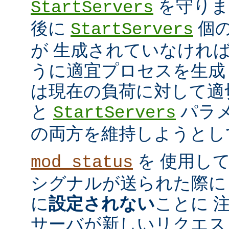
を守ります
StartServers
後に
個
StartServers
が 生成されていなけれ
うに適宜プロセスを生成
は現在の負荷に対して適
と
パラメ
StartServers
の両方を維持しようとし
を 使用し
mod_status
シグナルが送られた際に
に
設定されない
ことに 
サーバが新しいリクエス