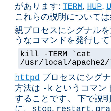
があります:
,
,
TERM
HUP
これらの説明については
親プロセスにシグナルを
うなコマンドを発行して
kill -TERM `cat
/usr/local/apache2/
プロセスにシグナル
httpd
方法は
というコマン
-k
することです。 下で説
に、
,
,
stop
restart
gra