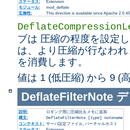
ステータス:
Extension
モジュール:
mod_deflate
互換性:
This directive is available since Apache 2.0.4
DeflateCompressionL
ブは 圧縮の程度を設定
は、より圧縮が行なわれま
を消費します。
値は 1 (低圧縮) から 9 
DeflateFilterNote
デ
説明:
ロギング用に圧縮比をメモに追加
構文:
DeflateFilterNote [
type
]
notename
コンテキスト:
サーバ設定ファイル, バーチャルホスト
ステータス:
Extension