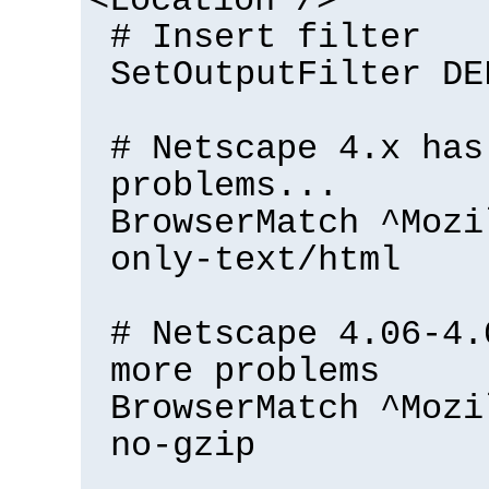
<Location />
# Insert filter
SetOutputFilter DE
# Netscape 4.x has
problems...
BrowserMatch ^Mozi
only-text/html
# Netscape 4.06-4.
more problems
BrowserMatch ^Mozi
no-gzip