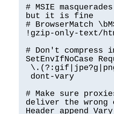
# MSIE masquerades
but it is fine
# BrowserMatch \bM
!gzip-only-text/ht
# Don't compress i
SetEnvIfNoCase Req
\.(?:gif|jpe?g|pn
dont-vary
# Make sure proxie
deliver the wrong 
Header append Vary