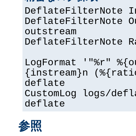
DeflateFilterNote I
DeflateFilterNote O
outstream
DeflateFilterNote R
LogFormat '"%r" %{o
{instream}n (%{rati
deflate
CustomLog logs/defl
deflate
参照