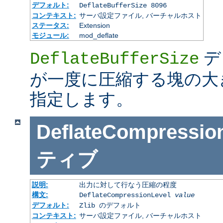
デフォルト:
DeflateBufferSize 8096
コンテキスト:
サーバ設定ファイル, バーチャルホスト
ステータス:
Extension
モジュール:
mod_deflate
デ
DeflateBufferSize
が一度に圧縮する塊の大
指定します。
DeflateCompressio
ティブ
説明:
出力に対して行なう圧縮の程度
構文:
DeflateCompressionLevel
value
デフォルト:
Zlib のデフォルト
コンテキスト:
サーバ設定ファイル, バーチャルホスト