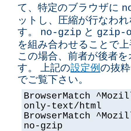
て、特定のブラウザに
n
ットし、圧縮が行なわれ
す。
と
no-gzip
gzip-
を組み合わせることで上
この場合、前者が後者を
す。 上記の
設定例
の抜粋
でご覧下さい。
BrowserMatch ^Mozil
only-text/html
BrowserMatch ^Mozil
no-gzip