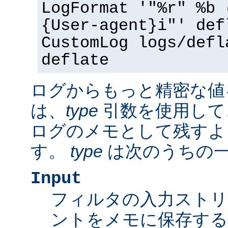
LogFormat '"%r" %b 
{User-agent}i"' def
CustomLog logs/defl
deflate
ログからもっと精密な値
は、
type
引数を使用して
ログのメモとして残すよ
す。
type
は次のうちの
Input
フィルタの入力スト
ントをメモに保存する