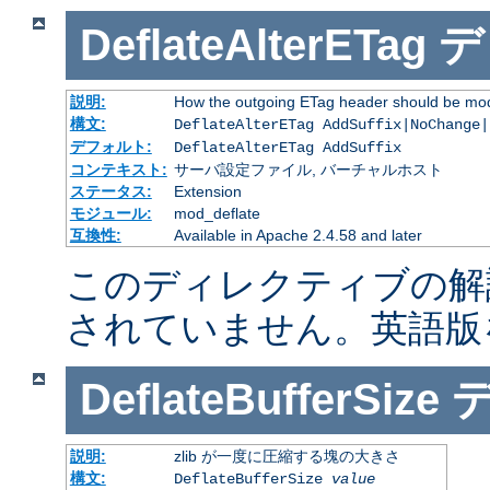
DeflateAlterETag
デ
説明:
How the outgoing ETag header should be mod
構文:
DeflateAlterETag AddSuffix|NoChange|
デフォルト:
DeflateAlterETag AddSuffix
コンテキスト:
サーバ設定ファイル, バーチャルホスト
ステータス:
Extension
モジュール:
mod_deflate
互換性:
Available in Apache 2.4.58 and later
このディレクティブの解
されていません。英語版
DeflateBufferSize
説明:
zlib が一度に圧縮する塊の大きさ
構文:
DeflateBufferSize
value