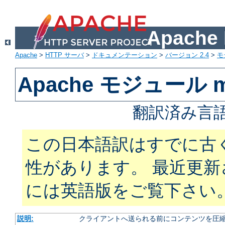
Apach
Apache
>
HTTP サーバ
>
ドキュメンテーション
>
バージョン 2.4
>
モ
Apache モジュール mo
翻訳済み言語
この日本語訳はすでに古
性があります。 最近更
には英語版をご覧下さい
説明:
クライアントへ送られる前にコンテンツを圧