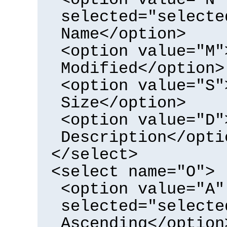
selected="selecte
Name</option>
<option value="M"
Modified</option>
<option value="S"
Size</option>
<option value="D"
Description</opti
</select>
<select name="O">
<option value="A"
selected="selecte
Ascending</option