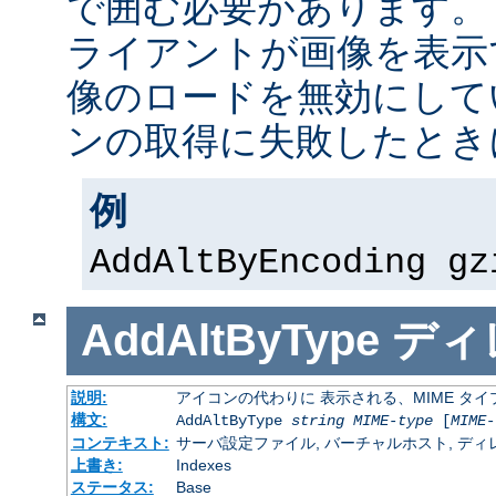
で囲む必要があります。
ライアントが画像を表示
像のロードを無効にして
ンの取得に失敗したとき
例
AddAltByEncoding gz
AddAltByType
ディ
説明:
アイコンの代わりに 表示される、MIME タ
構文:
AddAltByType
string
MIME-type
[
MIME-
コンテキスト:
サーバ設定ファイル, バーチャルホスト, ディレクトリ
上書き:
Indexes
ステータス:
Base