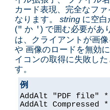
カード表現、完全なファ
なります。
string
に空白
(
か
) で囲む必要があ
"
'
は、クライアントが画像
や 画像のロードを無効に
イコンの取得に失敗した
す。
例
AddAlt "PDF file" *
AddAlt Compressed *