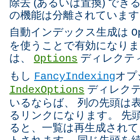
除去 (あるいは置換) で
の機能は分離されています
自動インデックス生成は
O
を使うことで有効になりま
は、
ディレクテ
Options
もし
オプ
FancyIndexing
ディレク
IndexOptions
いるならば、 列の先頭は
るリンクになります。 先
ると、一覧は再生成されて