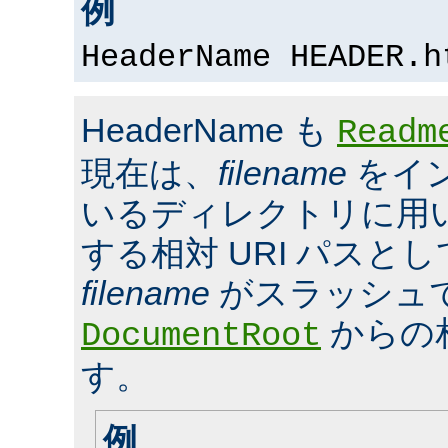
例
HeaderName HEADER.h
HeaderName も
Readm
現在は、
filename
をイ
いるディレクトリに用いら
する相対 URI パスと
filename
がスラッシュ
からの
DocumentRoot
す。
例