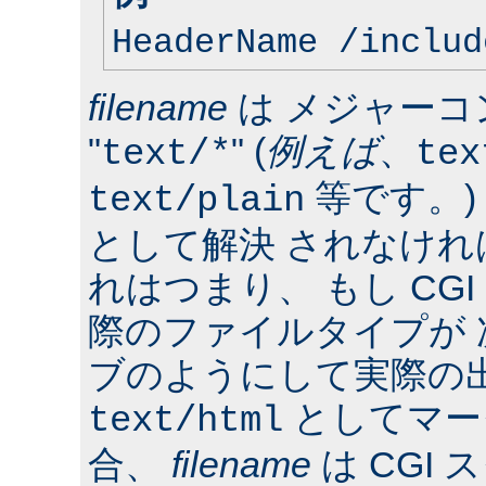
HeaderName /includ
filename
は メジャーコ
"
" (
例えば
、
text/*
tex
等です。)
text/plain
として解決 されなけ
れはつまり、 もし CG
際のファイルタイプが
ブのようにして実際の
としてマー
text/html
合、
filename
は CGI