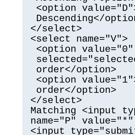
<option value="D"
Descending</optio
</select>
<select name="V">
<option value="0"
selected="selecte
order</option>
<option value="1"
order</option>
</select>
Matching <input ty
name="P" value="*"
<input type="submi