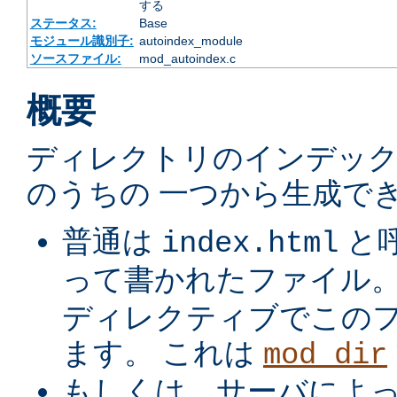
する
ステータス:
Base
モジュール識別子:
autoindex_module
ソースファイル:
mod_autoindex.c
概要
ディレクトリのインデック
のうちの 一つから生成でき
普通は
と
index.html
って書かれたファイル
ディレクティブでこの
ます。 これは
mod_dir
もしくは、サーバによ