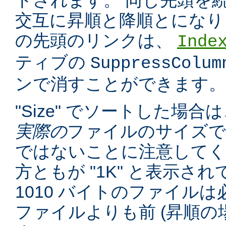
トされます。 同じ先頭を
交互に昇順と降順とになり
の先頭のリンクは、
Inde
ティブの
SuppressColum
ンで消すことができます。
"Size" でソートした場
実際の
ファイルのサイズで
ではないことに注意してくだ
方ともが "1K" と表示さ
1010 バイトのファイルは必
ファイルよりも前 (昇順の