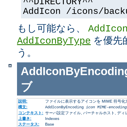
^^DIRECTORY^^
AddIcon /icons/back
もし可能なら、
AddIco
を優先
AddIconByType
う。
AddIconByEncodin
ブ
説明:
ファイルに表示するアイコンを MIME 符号
構文:
AddIconByEncoding
icon
MIME-encoding
コンテキスト:
サーバ設定ファイル, バーチャルホスト, ディレクトリ
上書き:
Indexes
ステータス:
Base