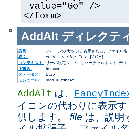
value="Go" />
</form>
AddAlt
ディレクテ
説明:
アイコンの代わりに 表示される、ファイル名
構文:
AddAlt
string
file
[
file
] ...
コンテキスト:
サーバ設定ファイル, バーチャルホスト, ディレクトリ
上書き:
Indexes
ステータス:
Base
モジュール:
mod_autoindex
は、
AddAlt
FancyInde
イコンの代わりに表示す
供します。
file
は、説明
イル拡張子、 ファイル