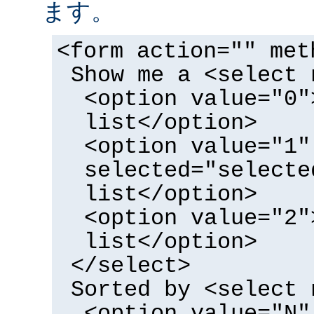
ます。
<form action="" met
Show me a <select 
<option value="0"
list</option>
<option value="1"
selected="selecte
list</option>
<option value="2"
list</option>
</select>
Sorted by <select 
<option value="N"