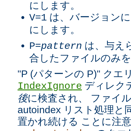
にします。
は、バージョンに
V=1
にします。
は、与え
P=
pattern
合したファイルのみを
"P (パターンの P)" 
ディレク
IndexIgnore
後
に検査され、 ファイ
autoindex リスト処
置かれ続ける ことに注