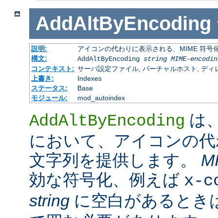
AddAltByEncoding
説明:
アイコンの代わりに表示される、MIME 符号
構文:
AddAltByEncoding
string
MIME-encodin
コンテキスト:
サーバ設定ファイル, バーチャルホスト, ディレクトリ
上書き:
Indexes
ステータス:
Base
モジュール:
mod_autoindex
は
AddAltByEncoding
において、アイコンの代
文字列を提供します。
M
効な符号化、例えば
x-c
string
に空白があるときは