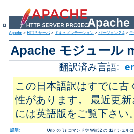
Apach
Apache
>
HTTP サーバ
>
ドキュメンテーション
>
バージョン 2.4
>
モ
Apache モジュール mo
翻訳済み言語:
e
この日本語訳はすでに古
性があります。 最近更
には英語版をご覧下さい
説明:
Unix の
コマンドや Win32 の
シェルコ
ls
dir