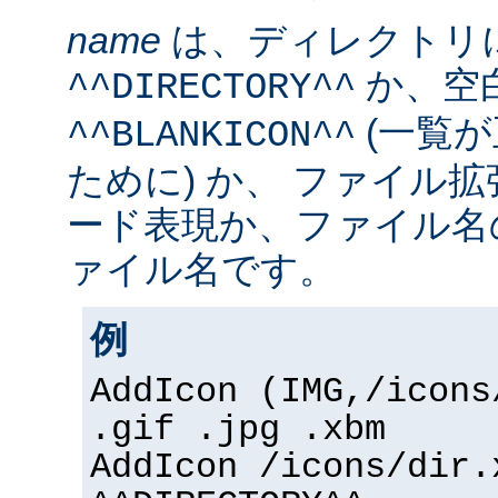
name
は、ディレクトリ
か、空
^^DIRECTORY^^
(一覧
^^BLANKICON^^
ために) か、 ファイル
ード表現か、ファイル名
ァイル名です。
例
AddIcon (IMG,/icons
.gif .jpg .xbm
AddIcon /icons/dir.