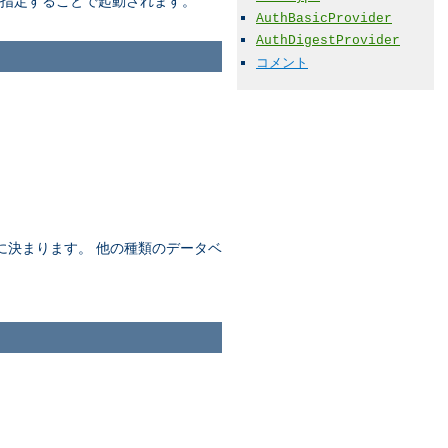
指定することで起動されます。
AuthBasicProvider
AuthDigestProvider
コメント
に決まります。 他の種類のデータベ
。