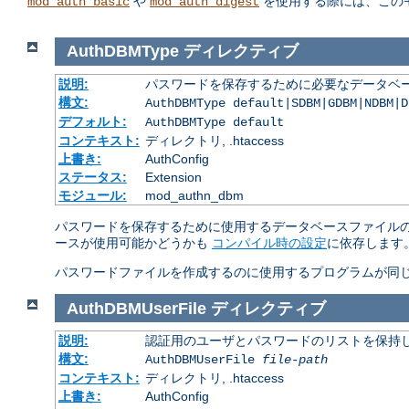
や
を使用する際には、この
mod_auth_basic
mod_auth_digest
AuthDBMType
ディレクティブ
説明:
パスワードを保存するために必要なデータベー
構文:
AuthDBMType default|SDBM|GDBM|NDBM|D
デフォルト:
AuthDBMType default
コンテキスト:
ディレクトリ, .htaccess
上書き:
AuthConfig
ステータス:
Extension
モジュール:
mod_authn_dbm
パスワードを保存するために使用するデータベースファイルの
ースが使用可能かどうかも
コンパイル時の設定
に依存します
パスワードファイルを作成するのに使用するプログラムが同じ
AuthDBMUserFile
ディレクティブ
説明:
認証用のユーザとパスワードのリストを保持し
構文:
AuthDBMUserFile
file-path
コンテキスト:
ディレクトリ, .htaccess
上書き:
AuthConfig