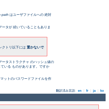
e-path
はユーザファイルへの 絶対
データが 続いていることもありま
ィレクトリ以下には
置かないで
 データストラクチャ のハッシュ値の
存している ものがあります。ですか
ォーマットのパスワードファイルを作
翻訳済み言語:
en
|
fr
|
ja
|
ko