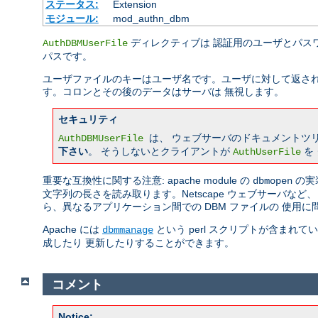
ステータス:
Extension
モジュール:
mod_authn_dbm
ディレクティブは 認証用のユーザとパスワ
AuthDBMUserFile
パスです。
ユーザファイルのキーはユーザ名です。ユーザに対して返され
す。コロンとその後のデータはサーバは 無視します。
セキュリティ
は、 ウェブサーバのドキュメントツ
AuthDBMUserFile
下さい
。 そうしないとクライアントが
を
AuthUserFile
重要な互換性に関する注意: apache module の
の実
dbmopen
文字列の長さを読み取ります。Netscape ウェブサーバな
ら、異なるアプリケーション間での DBM ファイルの 使用
Apache には
という perl スクリプトが含まれ
dbmmanage
成したり 更新したりすることができます。
コメント
Notice: