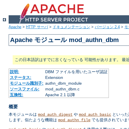
Apache
>
HTTP サーバ
>
ドキュメンテーション
>
バージョン 2.4
>
モ
Apache モジュール mod_authn_dbm
この日本語訳はすでに古くなっている 可能性があります。 最
説明:
DBM ファイルを用いたユーザ認証
ステータス:
Extension
モジュール識別子:
authn_dbm_module
ソースファイル:
mod_authn_dbm.c
互換性:
Apache 2.1 以降
概要
本モジュールは
や
といった
mod_auth_digest
mod_auth_basic
します。似たような機能は
でも提供されていま
mod_authn_file