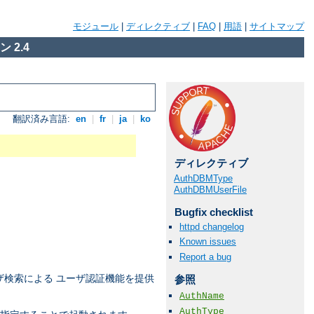
モジュール
|
ディレクティブ
|
FAQ
|
用語
|
サイトマップ
 2.4
翻訳済み言語:
en
|
fr
|
ja
|
ko
ディレクティブ
AuthDBMType
AuthDBMUserFile
Bugfix checklist
httpd changelog
Known issues
Report a bug
検索による ユーザ認証機能を提供
参照
AuthName
AuthType