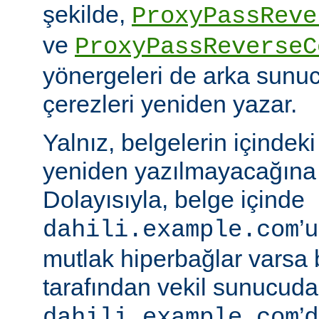
şekilde,
ProxyPassReve
ve
ProxyPassReverseC
yönergeleri de arka sunu
çerezleri yeniden yazar.
Yalnız, belgelerin içindek
yeniden yazılmayacağına 
Dolayısıyla, belge içinde
’
dahili.example.com
mutlak hiperbağlar varsa 
tarafından vekil sunucud
’d
dahili.example.com