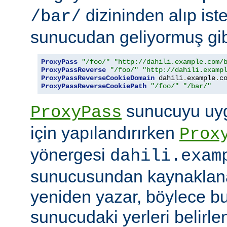
dizininden alıp ist
/bar/
sunucudan geliyormuş gib
ProxyPass
"/foo/"
"http://dahili.example.com/
ProxyPassReverse
"/foo/"
"http://dahili.examp
ProxyPassReverseCookieDomain
 dahili
.
example
.
c
ProxyPassReverseCookiePath
"/foo/"
"/bar/"
sunucuyu uyg
ProxyPass
için yapılandırırken
Prox
yönergesi
dahili.exam
sunucusundan kaynaklana
yeniden yazar, böylece bu
sunucudaki yerleri belirle