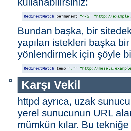
kullanabilirsiniz:
RedirectMatch
 permanent 
"^/$"
"http://example
Bundan başka, bir sitedek
yapılan istekleri başka bir
yönlendirmek için şöyle bi
RedirectMatch
 temp 
".*"
"http://mesela.exampl
Karşı Vekil
httpd ayrıca, uzak sunucu
yerel sunucunun URL alan
mümkün kılar. Bu tekniğ