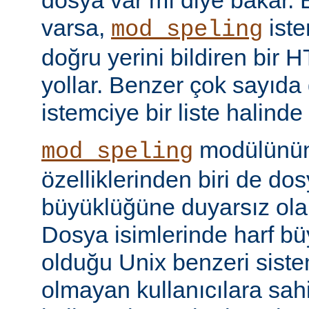
dosya var mı diye bakar. 
varsa,
iste
mod_speling
doğru yerini bildiren bir
yollar. Benzer çok sayıda
istemciye bir liste halinde
modülünün 
mod_speling
özelliklerinden biri de dos
büyüklüğüne duyarsız olar
Dosya isimlerinde harf b
olduğu Unix benzeri siste
olmayan kullanıcılara sah