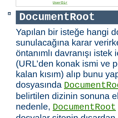
UserDir
DocumentRoot
Yapılan bir isteğe hangi 
sunulacağına karar verirk
öntanımlı davranışı istek
(URL’den konak ismi ve po
kalan kısım) alıp bunu ya
dosyasında
DocumentRo
belirtilen dizinin sonuna 
nedenle,
DocumentRoot
dosyalar sitenin dışardan