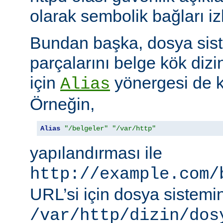
olarak sembolik bağları i
Bundan başka, dosya siste
parçalarını belge kök dizi
için
yönergesi de ku
Alias
Örneğin,
Alias
"/belgeler"
"/var/http"
yapılandırması ile
http://example.com/
URL’si için dosya sistemi
/var/http/dizin/dos