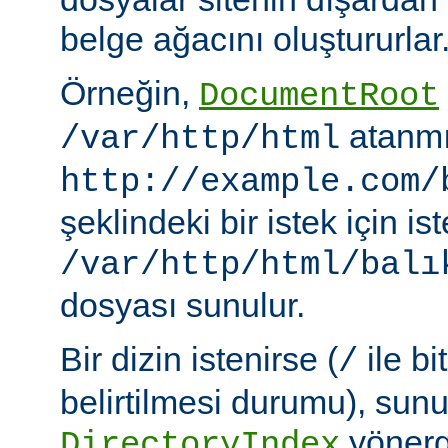
belge ağacını oluştururlar
Örneğin,
DocumentRoot
atanmı
/var/http/html
http://example.com/
şeklindeki bir istek için i
/var/http/html/balı
dosyası sunulur.
Bir dizin istenirse (
ile bi
/
belirtilmesi durumu), sun
yönerge
DirectoryIndex