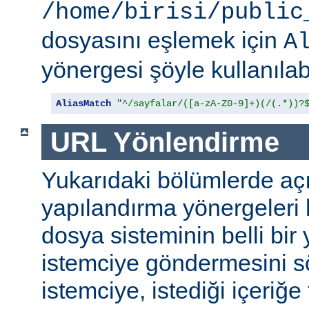
/home/birisi/public
dosyasını eşlemek için
A
yönergesi şöyle kullanılabi
AliasMatch
"^/sayfalar/([a-zA-Z0-9]+)(/(.*))?
URL Yönlendirme
Yukarıdaki bölümlerde aç
yapılandırma yönergeleri h
dosya sisteminin belli bir 
istemciye göndermesini s
istemciye, istediği içeriğe 