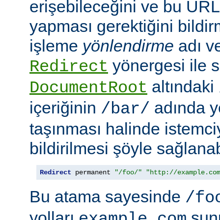
erişebileceğini ve bu URL i
yapması gerektiğini bildir
işleme
yönlendirme
adı ve
yönergesi ile s
Redirect
altındaki
DocumentRoot
içeriğinin
adında ye
/bar/
taşınması halinde istemc
bildirilmesi şöyle sağlanabi
Redirect
 permanent 
"/foo/"
"http://example.co
Bu atama sayesinde
/fo
yolları
sun
example.com