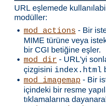
URL eşlemede kullanılabi
modüller:
- Bir is
mod_actions
MIME türüne veya iste
bir CGI betiğine eşler.
- URL'yi sonl
mod_dir
çizgisini
b
index.html
- Bir i
mod_imagemap
içindeki bir resme yapıl
tıklamalarına dayanarak