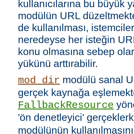
kullanıcılarına bu büyük y
modülün URL düzeltmekte
de kullanılması, istemcil
neredeyse her isteğin UR
konu olmasına sebep ola
yükünü arttırabilir.
modülü sanal URI
mod_dir
gerçek kaynağa eşlemekte
yöne
FallbackResource
'ön denetleyici' gerçekle
modülünün kullanılmasını