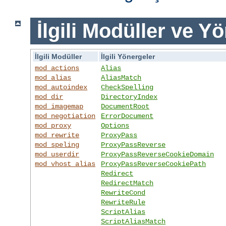
İlgili Modüller ve Y
İlgili Modüller
İlgili Yönergeler
mod_actions
Alias
mod_alias
AliasMatch
mod_autoindex
CheckSpelling
mod_dir
DirectoryIndex
mod_imagemap
DocumentRoot
mod_negotiation
ErrorDocument
mod_proxy
Options
mod_rewrite
ProxyPass
mod_speling
ProxyPassReverse
mod_userdir
ProxyPassReverseCookieDomain
mod_vhost_alias
ProxyPassReverseCookiePath
Redirect
RedirectMatch
RewriteCond
RewriteRule
ScriptAlias
ScriptAliasMatch