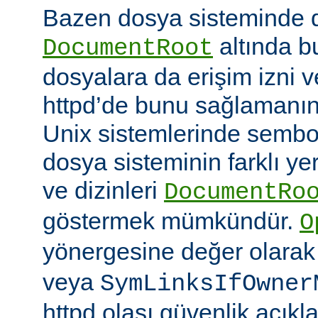
Bazen dosya sisteminde 
altında 
DocumentRoot
dosyalara da erişim izni v
httpd’de bunu sağlamanın çe
Unix sistemlerinde sembo
dosya sisteminin farklı ye
ve dizinleri
DocumentRo
göstermek mümkündür.
O
yönergesine değer olara
veya
SymLinksIfOwner
httpd olası güvenlik açıkl