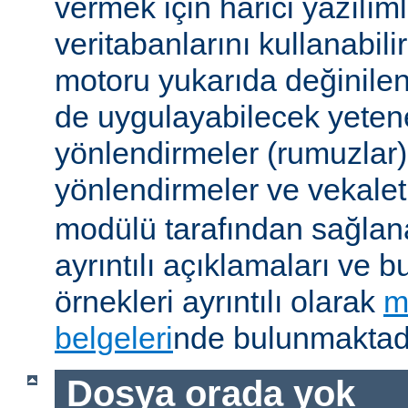
vermek için harici yazılıml
veritabanlarını kullanabil
motoru yukarıda değinile
de uygulayabilecek yetene
yönlendirmeler (rumuzlar),
yönlendirmeler ve vekale
modülü tarafından sağlan
ayrıntılı açıklamaları ve b
örnekleri ayrıntılı olarak
m
belgeleri
nde bulunmaktadı
Dosya orada yok