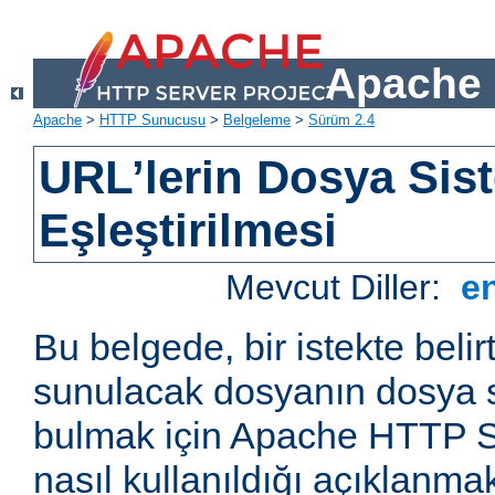
Apache 
Apache
>
HTTP Sunucusu
>
Belgeleme
>
Sürüm 2.4
URL’lerin Dosya Sist
Eşleştirilmesi
Mevcut Diller:
e
Bu belgede, bir istekte belir
sunulacak dosyanın dosya s
bulmak için Apache HTTP S
nasıl kullanıldığı açıklanmak