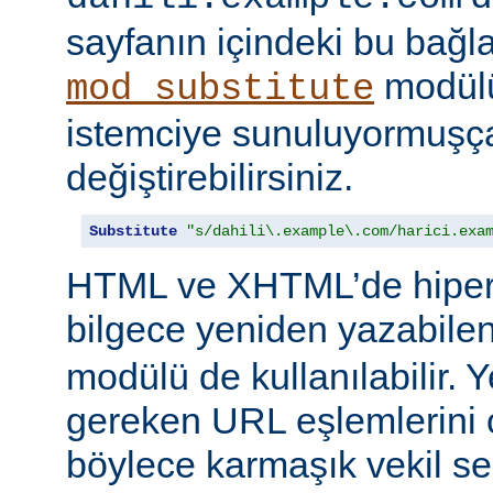
sayfanın içindeki bu bağlar
modülü
mod_substitute
istemciye sunuluyormuşç
değiştirebilirsiniz.
Substitute
"s/dahili\.example\.com/harici.exa
HTML ve XHTML’de hiper
bilgece yeniden yazabile
modülü de kullanılabilir. 
gereken URL eşlemlerini o
böylece karmaşık vekil se