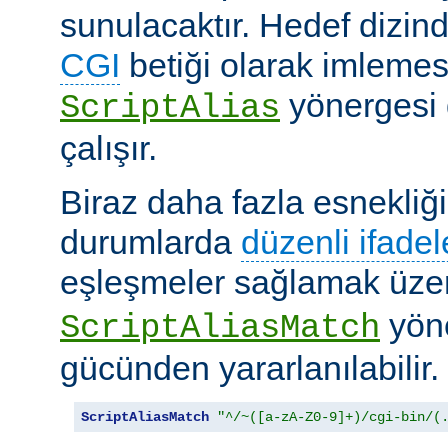
sunulacaktır. Hedef dizind
CGI
betiği olarak imlemes
yönergesi 
ScriptAlias
çalışır.
Biraz daha fazla esnekliği
durumlarda
düzenli ifadel
eşleşmeler sağlamak üz
yöne
ScriptAliasMatch
gücünden yararlanılabilir.
ScriptAliasMatch
"^/~([a-zA-Z0-9]+)/cgi-bin/(