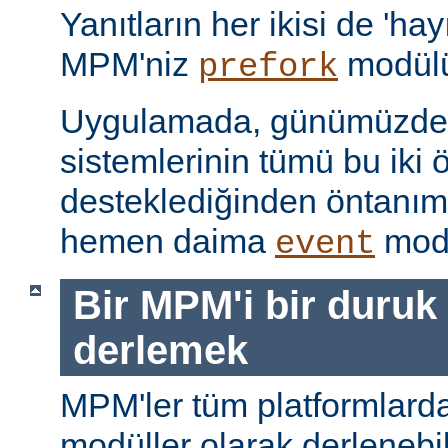
Yanıtların her ikisi de 'hay
MPM'niz
modülü
prefork
Uygulamada, günümüzdeki
sistemlerinin tümü bu iki ö
desteklediğinden öntanı
hemen daima
modü
event
Bir MPM'i bir duruk
derlemek
MPM'ler tüm platformlarda
modüller olarak derlenebi