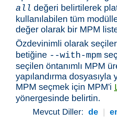
değeri belirtilerek pla
all
kullanılabilen tüm modüller
değer olarak bir MPM listesi
Özdevinimli olarak seçil
betiğine
seç
--with-mpm
seçilen öntanımlı MPM ür
yapılandırma dosyasıyla yü
MPM seçmek için MPM'i
yönergesinde belirtin.
Mevcut Diller:
de
|
e