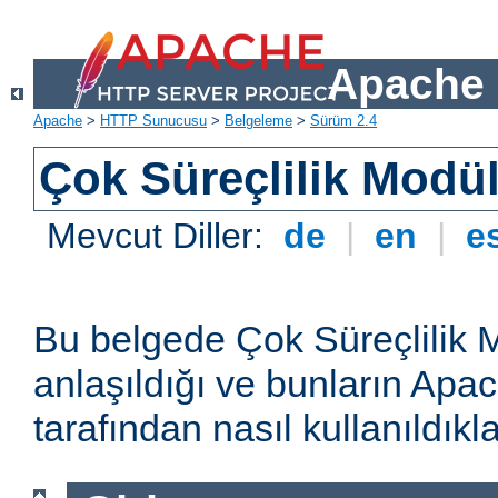
Apache 
Apache
>
HTTP Sunucusu
>
Belgeleme
>
Sürüm 2.4
Çok Süreçlilik Modül
Mevcut Diller:
de
|
en
|
e
Bu belgede Çok Süreçlilik 
anlaşıldığı ve bunların A
tarafından nasıl kullanıldıkla