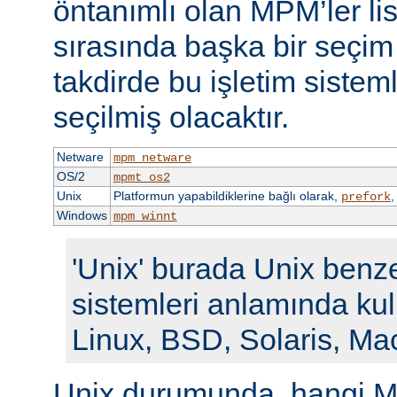
öntanımlı olan MPM’ler li
sırasında başka bir seçi
takdirde bu işletim siste
seçilmiş olacaktır.
Netware
mpm_netware
OS/2
mpmt_os2
Unix
Platformun yapabildiklerine bağlı olarak,
prefork
Windows
mpm_winnt
'Unix' burada Unix benze
sistemleri anlamında kull
Linux, BSD, Solaris, Ma
Unix durumunda, hangi M