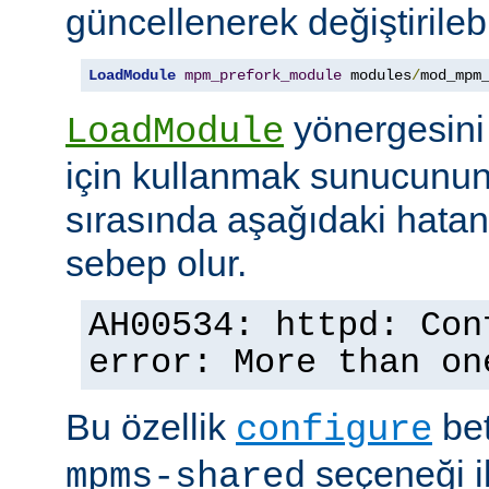
güncellenerek değiştirilebil
LoadModule
mpm_prefork_module
 modules
/
mod_mpm
yönergesini
LoadModule
için kullanmak sunucunun
sırasında aşağıdaki hata
sebep olur.
AH00534: httpd: Con
error: More than on
Bu özellik
bet
configure
seçeneği ile
mpms-shared