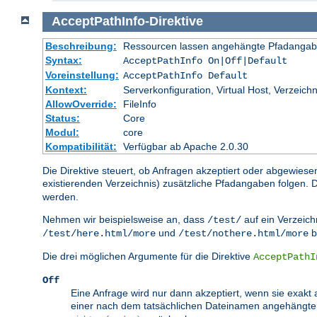
AcceptPathInfo
-
Direktive
Beschreibung:
Ressourcen lassen angehängte Pfadangab
Syntax:
AcceptPathInfo On|Off|Default
Voreinstellung:
AcceptPathInfo Default
Kontext:
Serverkonfiguration, Virtual Host, Verzeichn
AllowOverride:
FileInfo
Status:
Core
Modul:
core
Kompatibilität:
Verfügbar ab Apache 2.0.30
Die Direktive steuert, ob Anfragen akzeptiert oder abgewiese
existierenden Verzeichnis) zusätzliche Pfadangaben folgen
werden.
Nehmen wir beispielsweise an, dass
auf ein Verzeichn
/test/
und
b
/test/here.html/more
/test/nothere.html/more
Die drei möglichen Argumente für die Direktive
AcceptPathI
Off
Eine Anfrage wird nur dann akzeptiert, wenn sie exakt 
einer nach dem tatsächlichen Dateinamen angehängt