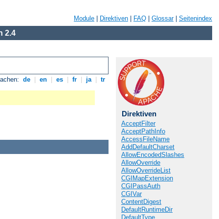
Module
|
Direktiven
|
FAQ
|
Glossar
|
Seitenindex
 2.4
rachen:
de
|
en
|
es
|
fr
|
ja
|
tr
Direktiven
AcceptFilter
AcceptPathInfo
AccessFileName
AddDefaultCharset
AllowEncodedSlashes
AllowOverride
AllowOverrideList
CGIMapExtension
CGIPassAuth
CGIVar
ContentDigest
DefaultRuntimeDir
DefaultType