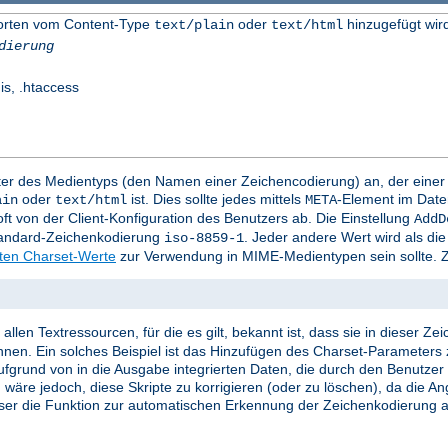
worten vom Content-Type
oder
hinzugefügt wir
text/plain
text/html
dierung
is, .htaccess
mter des Medientyps (den Namen einer Zeichencodierung) an, der eine
oder
ist. Dies sollte jedes mittels
-Element im Date
ain
text/html
META
t von der Client-Konfiguration des Benutzers ab. Die Einstellung
AddD
Standard-Zeichenkodierung
. Jeder andere Wert wird als d
iso-8859-1
rten Charset-Werte
zur Verwendung in MIME-Medientypen sein sollte. Z
llen Textressourcen, für die es gilt, bekannt ist, dass sie in dieser Z
nnen. Ein solches Beispiel ist das Hinzufügen des Charset-Parameters 
e aufgrund von in die Ausgabe integrierten Daten, die durch den Benutze
 wäre jedoch, diese Skripte zu korrigieren (oder zu löschen), da die A
ser die Funktion zur automatischen Erkennung der Zeichenkodierung ak