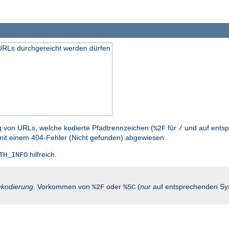
n URLs durchgereicht werden dürfen
g von URLs, welche kodierte Pfadtrennzeichen (
für
und auf entsp
%2F
/
mit einem 404-Fehler (Nicht gefunden) abgewiesen.
hilfreich.
TH_INFO
kodierung
. Vorkommen von
oder
(
nur
auf entsprechenden Sy
%2F
%5C