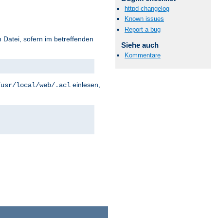
httpd changelog
Known issues
Report a bug
 Datei, sofern im betreffenden
Siehe auch
Kommentare
einlesen,
/usr/local/web/.acl