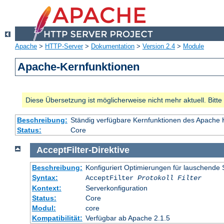
Apache
>
HTTP-Server
>
Dokumentation
>
Version 2.4
>
Module
Apache-Kernfunktionen
Diese Übersetzung ist möglicherweise nicht mehr aktuell. Bitt
Beschreibung:
Ständig verfügbare Kernfunktionen des Apache
Status:
Core
AcceptFilter
-
Direktive
Beschreibung:
Konfiguriert Optimierungen für lauschende 
Syntax:
AcceptFilter
Protokoll
Filter
Kontext:
Serverkonfiguration
Status:
Core
Modul:
core
Kompatibilität:
Verfügbar ab Apache 2.1.5