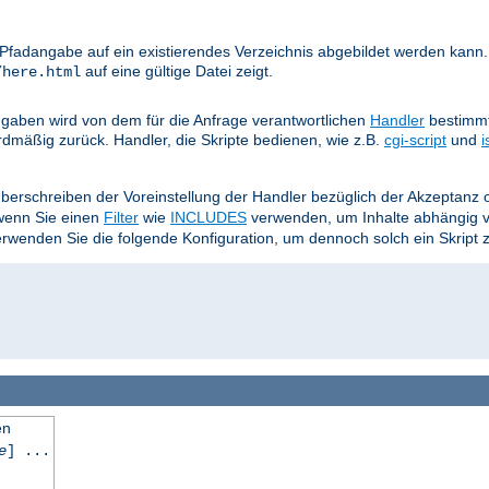
e Pfadangabe auf ein existierendes Verzeichnis abgebildet werden kann.
auf eine gültige Datei zeigt.
/here.html
aben wird von dem für die Anfrage verantwortlichen
Handler
bestimmt
rdmäßig zurück. Handler, die Skripte bedienen, wie z.B.
cgi-script
und
i
Überschreiben der Voreinstellung der Handler bezüglich der Akzeptan
 wenn Sie einen
Filter
wie
INCLUDES
verwenden, um Inhalte abhängig 
wenden Sie die folgende Konfiguration, um dennoch solch ein Skript 
en
e
] ...