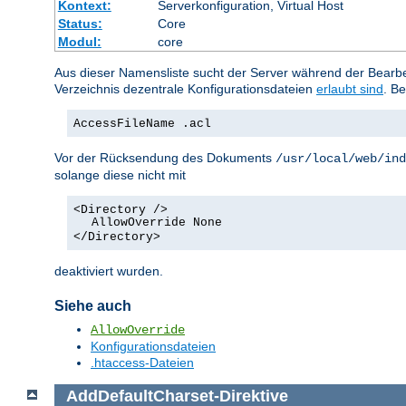
Kontext:
Serverkonfiguration, Virtual Host
Status:
Core
Modul:
core
Aus dieser Namensliste sucht der Server während der Bearbei
Verzeichnis dezentrale Konfigurationsdateien
erlaubt sind
. Be
AccessFileName .acl
Vor der Rücksendung des Dokuments
/usr/local/web/ind
solange diese nicht mit
<Directory />
AllowOverride None
</Directory>
deaktiviert wurden.
Siehe auch
AllowOverride
Konfigurationsdateien
.htaccess-Dateien
AddDefaultCharset
-
Direktive