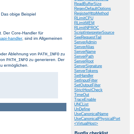
ReadBufferSize
RegexDefaultOptions
RegisterHttpMethod
 Das obige Beispiel
RLimitCPU
RLimitMEM
RLimitNPROC
ScriptInterpreterSource
. Der Core-Handler für
SeeRequestTail
sapi-handler
, sind im Allgemeinen
ServerAdmin
ServerAlias
ServerName
z oder Ablehnung von
zu
PATH_INFO
ServerPath
von
zu generieren. Der
PATH_INFO
ServerRoot
zu ermöglichen.
ServerSignature
ServerTokens
SetHandler
SetInputFilter
SetOutputFilter
StrictHostCheck
TimeOut
TraceEnable
UNCList
UnDefine
UseCanonicalName
UseCanonicalPhysicalPort
<VirtualHost>
Bugfix checklist