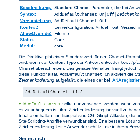
Beschreibung:
Standard-Charset-Parameter, der bei Ant
Syntax:
AddDefaultCharset On|Off|
Zeichenko
Voreinstellung:
AddDefaultCharset Off
Kontext:
Serverkonfiguration, Virtual Host, Verzeichn
AllowOverride:
FileInfo
Status:
Core
Modul:
core
Die Direktive gibt einen Standardwert für den Charset-Para
wird, wenn der Content-Type der Antwort entweder
text/pl
Charset überschreiben. Das genaue Verhalten hängt jedoch of
diese Funktionalität.
aktiviert die 
AddDefaultCharset On
Zeichenkodierung
aufgefaßt, die eines der bei
IANA registrie
AddDefaultCharset utf-8
sollte nur verwendet werden, wenn von a
AddDefaultCharset
es zu unbequem ist, ihre Zeichenkodierung indivuell zu bene
Inhalte enthalten. Ein Beispiel sind CGI-Skript-Altlasten, di
Site-Scripting-Angriffe verwundbar sind. Eine bessere Lösung
Zeichencodierung keine Anwender schützt, die in ihrem Brow
Siehe auch