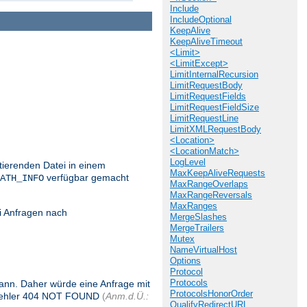
Include
IncludeOptional
KeepAlive
KeepAliveTimeout
<Limit>
<LimitExcept>
LimitInternalRecursion
LimitRequestBody
LimitRequestFields
LimitRequestFieldSize
LimitRequestLine
LimitXMLRequestBody
<Location>
<LocationMatch>
LogLevel
stierenden Datei in einem
MaxKeepAliveRequests
verfügbar gemacht
ATH_INFO
MaxRangeOverlaps
MaxRangeReversals
MaxRanges
i Anfragen nach
MergeSlashes
MergeTrailers
Mutex
NameVirtualHost
Options
Protocol
Protocols
 kann. Daher würde eine Anfrage mit
ProtocolsHonorOrder
 Fehler 404 NOT FOUND
(
Anm.d.Ü.:
QualifyRedirectURL