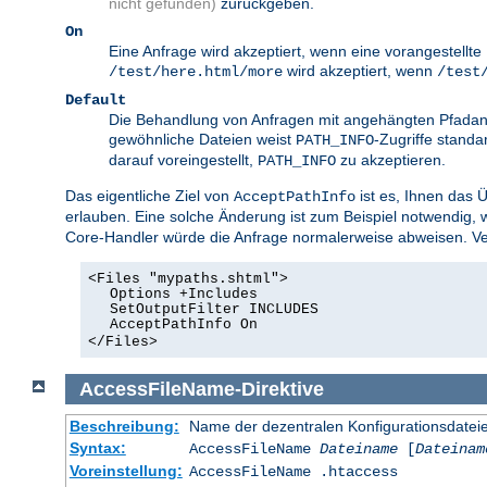
nicht gefunden)
zurückgeben.
On
Eine Anfrage wird akzeptiert, wenn eine vorangestellt
wird akzeptiert, wenn
/test/here.html/more
/test
Default
Die Behandlung von Anfragen mit angehängten Pfadang
gewöhnliche Dateien weist
-Zugriffe standa
PATH_INFO
darauf voreingestellt,
zu akzeptieren.
PATH_INFO
Das eigentliche Ziel von
ist es, Ihnen das 
AcceptPathInfo
erlauben. Eine solche Änderung ist zum Beispiel notwendig,
Core-Handler würde die Anfrage normalerweise abweisen. Ver
<Files "mypaths.shtml">
Options +Includes
SetOutputFilter INCLUDES
AcceptPathInfo On
</Files>
AccessFileName
-
Direktive
Beschreibung:
Name der dezentralen Konfigurationsdatei
Syntax:
AccessFileName
Dateiname
[
Dateinam
Voreinstellung:
AccessFileName .htaccess