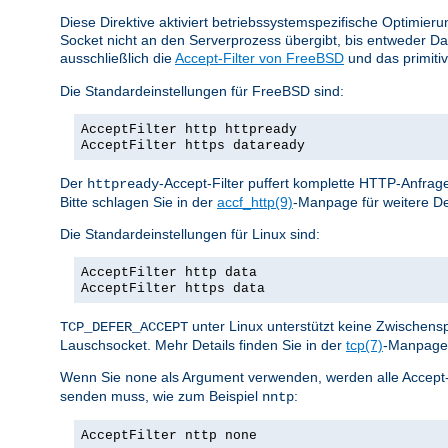
Diese Direktive aktiviert betriebssystemspezifische Optimier
Socket nicht an den Serverprozess übergibt, bis entweder D
ausschließlich die
Accept-Filter von FreeBSD
und das primiti
Die Standardeinstellungen für FreeBSD sind:
AcceptFilter http httpready
AcceptFilter https dataready
Der
-Accept-Filter puffert komplette HTTP-Anfrage
httpready
Bitte schlagen Sie in der
accf_http(9)
-Manpage für weitere De
Die Standardeinstellungen für Linux sind:
AcceptFilter http data
AcceptFilter https data
unter Linux unterstützt keine Zwischen
TCP_DEFER_ACCEPT
Lauschsocket. Mehr Details finden Sie in der
tcp(7)
-Manpage 
Wenn Sie
als Argument verwenden, werden alle Accept-Fil
none
senden muss, wie zum Beispiel
:
nntp
AcceptFilter nttp none