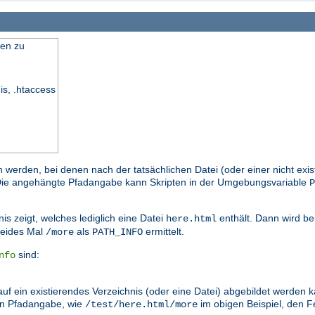
en zu
is, .htaccess
n werden, bei denen nach der tatsächlichen Datei (oder einer nicht exi
. Die angehängte Pfadangabe kann Skripten in der Umgebungsvariable
P
is zeigt, welches lediglich eine Datei
enthält. Dann wird be
here.html
eides Mal
als
ermittelt.
/more
PATH_INFO
sind:
nfo
auf ein existierendes Verzeichnis (oder eine Datei) abgebildet werden
en Pfadangabe, wie
im obigen Beispiel, den
/test/here.html/more