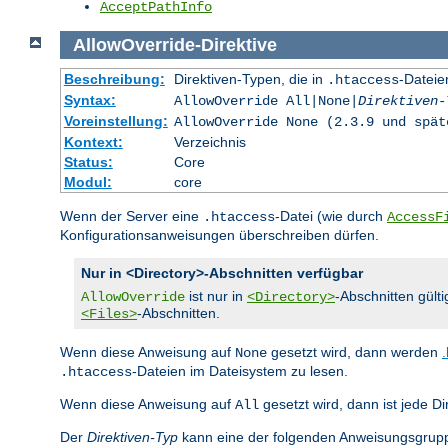
AcceptPathInfo
AllowOverride
-
Direktive
Beschreibung:
Direktiven-Typen, die in
-Dateie
.htaccess
Syntax:
AllowOverride All|None|
Direktiven-
Voreinstellung:
AllowOverride None (2.3.9 und spät
Kontext:
Verzeichnis
Status:
Core
Modul:
core
Wenn der Server eine
-Datei (wie durch
.htaccess
AccessF
Konfigurationsanweisungen überschreiben dürfen.
Nur in <Directory>-Abschnitten verfügbar
ist nur in
-Abschnitten gülti
AllowOverride
<Directory>
-Abschnitten.
<Files>
Wenn diese Anweisung auf
gesetzt wird, dann werden
None
-Dateien im Dateisystem zu lesen.
.htaccess
Wenn diese Anweisung auf
gesetzt wird, dann ist jede Di
All
Der
Direktiven-Typ
kann eine der folgenden Anweisungsgrupp