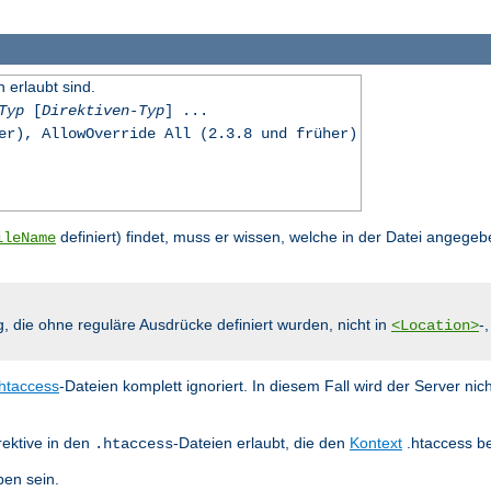
n erlaubt sind.
Typ
[
Direktiven-Typ
] ...
er), AllowOverride All (2.3.8 und früher)
definiert) findet, muss er wissen, welche in der Datei angegeb
ileName
g, die ohne reguläre Ausdrücke definiert wurden, nicht in
-
<Location>
.htaccess
-Dateien komplett ignoriert. In diesem Fall wird der Server nic
rektive in den
-Dateien erlaubt, die den
Kontext
.htaccess be
.htaccess
en sein.