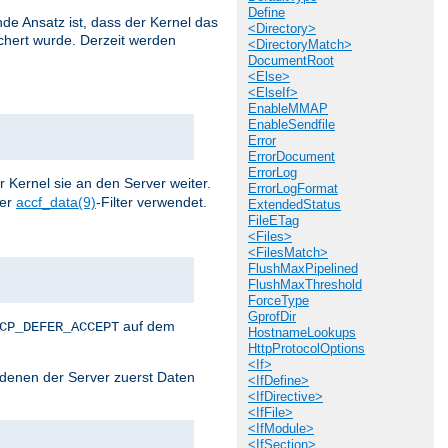
Define
de Ansatz ist, dass der Kernel das
<Directory>
chert wurde. Derzeit werden
<DirectoryMatch>
DocumentRoot
<Else>
<ElseIf>
EnableMMAP
EnableSendfile
Error
ErrorDocument
ErrorLog
r Kernel sie an den Server weiter.
ErrorLogFormat
der
accf_data(9)
-Filter verwendet.
ExtendedStatus
FileETag
<Files>
<FilesMatch>
FlushMaxPipelined
FlushMaxThreshold
ForceType
GprofDir
auf dem
CP_DEFER_ACCEPT
HostnameLookups
HttpProtocolOptions
<If>
i denen der Server zuerst Daten
<IfDefine>
<IfDirective>
<IfFile>
<IfModule>
<IfSection>