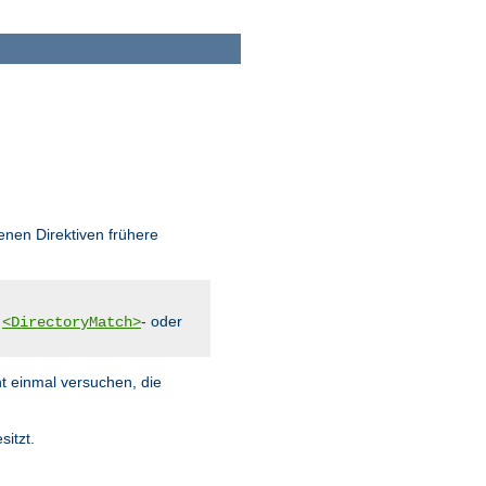
enen Direktiven frühere
,
- oder
<DirectoryMatch>
ht einmal versuchen, die
sitzt.