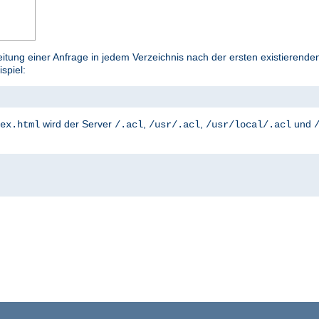
tung einer Anfrage in jedem Verzeichnis nach der ersten existierenden
ispiel:
wird der Server
,
,
und
ex.html
/.acl
/usr/.acl
/usr/local/.acl