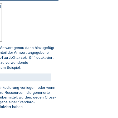
d
r Antwort genau dann hinzugefügt
nteil der Antwort angegebene
deaktiviert
efaultCharset Off
ie zu verwendende
um Beispiel:
eichkodierung vorliegen, oder wenn
zu Ressourcen, die generierte
r übermittelt wurden, gegen Cross-
ngabe einer Standard-
tiviert haben.