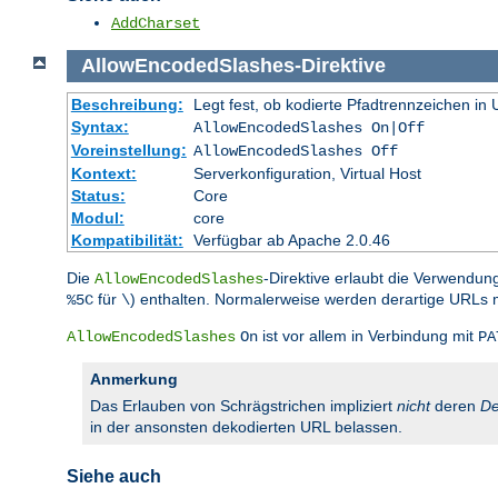
AddCharset
AllowEncodedSlashes
-
Direktive
Beschreibung:
Legt fest, ob kodierte Pfadtrennzeichen i
Syntax:
AllowEncodedSlashes On|Off
Voreinstellung:
AllowEncodedSlashes Off
Kontext:
Serverkonfiguration, Virtual Host
Status:
Core
Modul:
core
Kompatibilität:
Verfügbar ab Apache 2.0.46
Die
-Direktive erlaubt die Verwendun
AllowEncodedSlashes
für
) enthalten. Normalerweise werden derartige URLs 
%5C
\
ist vor allem in Verbindung mit
AllowEncodedSlashes
On
PA
Anmerkung
Das Erlauben von Schrägstrichen impliziert
nicht
deren
De
in der ansonsten dekodierten URL belassen.
Siehe auch